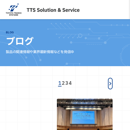
内
容
を
ス
キ
BLOG
ッ
ブログ
プ
製品の関連情報や業界最新情報などを発信中
1
2
3
4