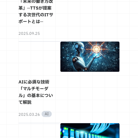
『未来の働き方改
革』─TTSが提案
する次世代のITサ
ポートとは─
2025.09.25
AIに必須な技術
「マルチモーダ
ル」の基本につい
て解説
AI
2025.03.26