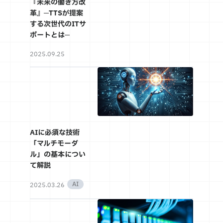
『未来の働き方改
革』─TTSが提案
する次世代のITサ
ポートとは─
2025.09.25
AIに必須な技術
「マルチモーダ
ル」の基本につい
て解説
AI
2025.03.26