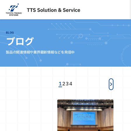
内
容
を
ス
キ
BLOG
ッ
ブログ
プ
製品の関連情報や業界最新情報などを発信中
1
2
3
4