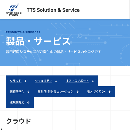
内
容
を
ス
キ
PRODUCTS & SERVICES
ッ
製品・サービス
プ
豊田通商システムズがご提供中の製品・サービスカタログです
クラウド
セキュリティ
オフィスサポート
業務効率化
設計/計測シミュレーション
モノづくりDX
法規制対応
クラウド