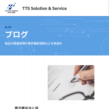
内
容
を
ス
キ
BLOG
ッ
ブログ
プ
製品の関連情報や業界最新情報などを発信中
電子署名法と何