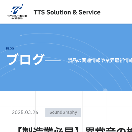
内
容
を
ス
キ
ッ
プ
BLOG
ブログ
製品の関連情報や業界最新情
2025.03.26
SoundGraphy