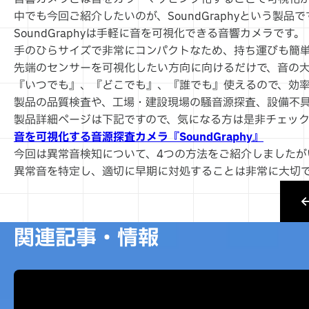
中でも今回ご紹介したいのが、SoundGraphyという製品で
SoundGraphyは手軽に音を可視化できる音響カメラです。
手のひらサイズで非常にコンパクトなため、持ち運びも簡
先端のセンサーを可視化したい方向に向けるだけで、音の
『いつでも』、『どこでも』、『誰でも』使えるので、効
製品の品質検査や、工場・建設現場の騒音源探査、設備不
製品詳細ページは下記ですので、気になる方は是非チェッ
音を可視化する音源探査カメラ『SoundGraphy』
今回は異常音検知について、4つの方法をご紹介しましたが
異常音を特定し、適切に早期に対処することは非常に大切
関連記事・情報