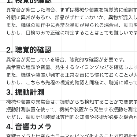
1. 視覚的確認
異常音が発生した場合、まずは機械や装置を視覚的に確認
外観に異常があるか、部品がずれていないか、異物が混入
また、機械の動作中に異常な挙動が見られる場合は、動画
しかし、目検のみで正確に特定することはとても難しいで
2. 聴覚的確認
異常音が発生している場合、聴覚的な確認が必要です。
異常音の種類や音量、発生するタイミングなどを確認しま
また、機械や装置が発する正常な音にも慣れておくことが
しかし、こちらも先程の視覚的確認と同様に、聴覚に頼っ
3. 振動計測
機械や装置の異常音は、振動からも検知することができま
振動計測装置を使って、機械や装置から発生する振動を測
ただし、振動計測装置は専門的な知識や技術が必要な場合
4. 音響カメラ
音響カメラとは音をカラーマッピング化することで可視化