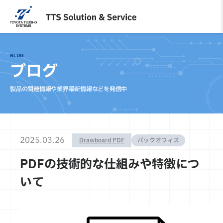
内
容
を
ス
キ
BLOG
ッ
ブログ
プ
製品の関連情報や業界最新情報などを発信中
2025.03.26
Drawboard PDF
バックオフィス
PDFの技術的な仕組みや特徴につ
いて