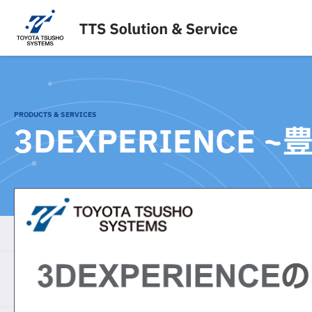
内
容
を
ス
キ
ッ
プ
PRODUCTS & SERVICES
3DEXPERIENCE