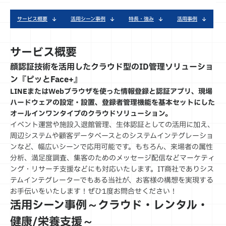
サービス概要
活用シーン事例
特長・強み
活用事例
サービス概要
顔認証技術を活用したクラウド型のID管理ソリューショ
ン『ピッとFace+』
LINEまたはWebブラウザを使った情報登録と認証アプリ、現場
ハードウェアの設定・設置、登録者管理機能を基本セットにした
オールインワンタイプのクラウドソリューション。
イベント運営や施設入退館管理、生体認証としての活用に加え、
周辺システムや顧客データベースとのシステムインテグレーショ
ンなど、幅広いシーンで応用可能です。もちろん、来場者の属性
分析、満足度調査、集客のためのメッセージ配信などマーケティ
ング・リサーチ支援などにも対応いたします。IT商社でありシス
テムインテグレーターでもある当社が、お客様の構想を実現する
お手伝いをいたします！ぜひ1度お問合せください！
活用シーン事例
～クラウド・レンタル・
健康/栄養支援～