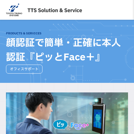
内
容
を
ス
キ
PRODUCTS & SERVICES
ッ
顔認証で簡単・正確に本人
プ
認証『ピッとFace＋』
オフィスサポート